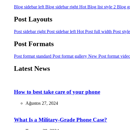
Blog sidebar left
Blog sidebar right
Hot
Blog list style 2
Blog g
Post Layouts
Post sidebar right
Post sidebar left
Hot
Post full width
Post styl
Post Formats
Post format standard
Post format gallery
New
Post format vide
Latest News
How to best take care of your phone
Ağustos 27, 2024
What Is a Military-Grade Phone Case?