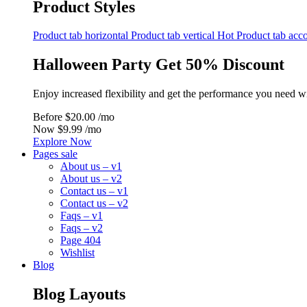
Product Styles
Product tab horizontal
Product tab vertical
Hot
Product tab acc
Halloween Party Get 50% Discount
Enjoy increased flexibility and get the performance you need w
Before
$20.00 /mo
Now
$9.99 /mo
Explore Now
Pages sale
About us – v1
About us – v2
Contact us – v1
Contact us – v2
Faqs – v1
Faqs – v2
Page 404
Wishlist
Blog
Blog Layouts