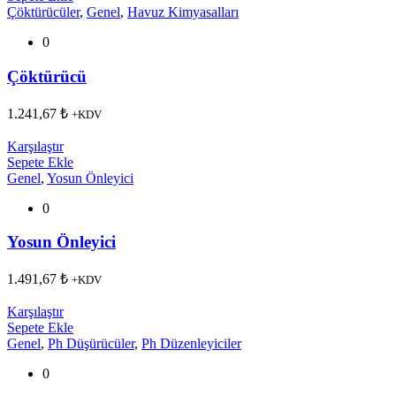
Çöktürücüler
,
Genel
,
Havuz Kimyasalları
0
Çöktürücü
1.241,67
₺
+KDV
Karşılaştır
Sepete Ekle
Genel
,
Yosun Önleyici
0
Yosun Önleyici
1.491,67
₺
+KDV
Karşılaştır
Sepete Ekle
Genel
,
Ph Düşürücüler
,
Ph Düzenleyiciler
0