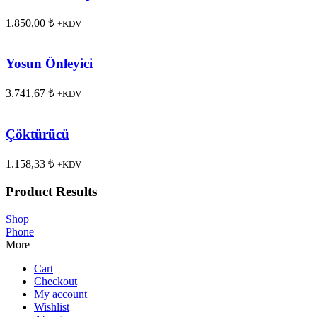
1.850,00
₺
+KDV
Yosun Önleyici
3.741,67
₺
+KDV
Çöktürücü
1.158,33
₺
+KDV
Product Results
Shop
Phone
More
Cart
Checkout
My account
Wishlist