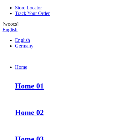
Store Locator
Track Your Order
[woocs]
English
English
Germany
Home
Home 01
Home 02
Home 03