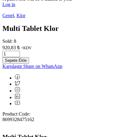
Log in
Genel
,
Klor
Multi Tablet Klor
Sold: 8
920,83
₺
+KDV
Sepete Ekle
Karşılaştır
Share on WhatsApp
Product Code:
8699328475162
Multi Tablet Klor