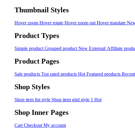
Thumbnail Styles
Hover zoom
Hover rotate
Hover zoom out
Hover translate
Ne
Product Types
Simple product
Grouped product
New
External/ Affiliate produ
Product Pages
Sale products
Top rated products
Hot
Featured products
Recent
Shop Styles
Shop item list style
Shop item gird style 1
Hot
Shop Inner Pages
Cart
Checkout
My account