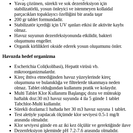
Yavaş çözünen, sürekli ve sok dezenfeksiyon için
stabilizatörlü, yosun önleyici ve istenmeyen kollaidal
parçacıkları topaklayıcı özelliğini bir arada taşır
200 gr tablet formundadir.
Stabilizatör içerdiği için UV ışınları etkisi ile aktivite kaybı
olmaz.
Havuz suyunun dezenfeksiyonunda etkilidir, bakteri
oluşumunu engeller.
Organik kirlilikleri okside ederek yosun oluşumunu önler.
Havuzda hedef organizma
Escherichia Coli(kolibasi), Hepatit virüsü vb.
mikroorganizmalardır.
Kireç ihtiva etmediğinden havuz yüzeylerinde kireç
oluşumuna ve bulanıklığa ve filtrelerde tıkanmaya neden
olmaz. Tablet olduğundan kullanımı pratik ve kolaydır.
Multi Tablet Klor Kullanımı Başlangıç dozu ve müteakip
haftalık doz:30 m3 havuz suyunda 4 ila 5 günde 1 tablet
Tabchlor-Multi kullanılır.
Sürekli dozlama:1 haftada her 30 m3 havuz suyuna 1 tablet.
Test aletiyle yapılacak ölçümde klor seviyesi 0.5-1 mg/lt
arasında olmalıdır.
Klor seviyesi günde en az iki kez ölçülür ve gerektiğinde ilave
Dezenfeksiyon işleminde pH 7.2-7.6 arasında olmalıdır.