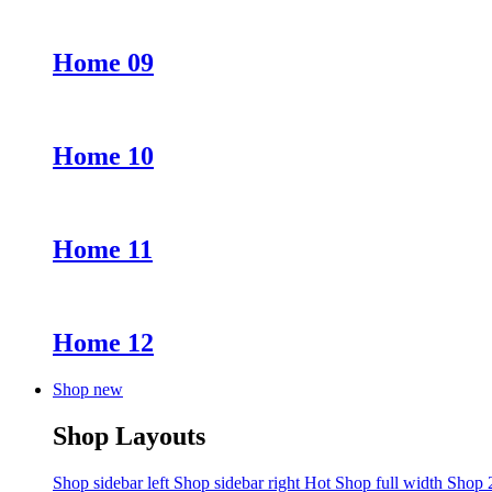
Home 09
Home 10
Home 11
Home 12
Shop new
Shop Layouts
Shop sidebar left
Shop sidebar right
Hot
Shop full width
Shop 