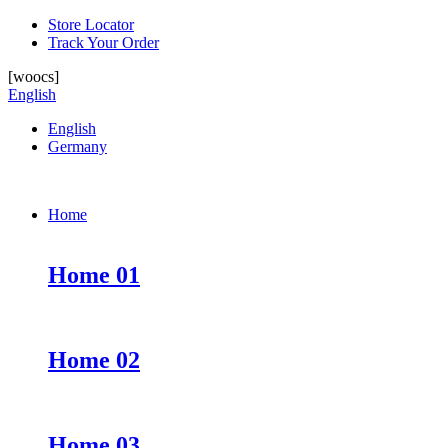
Store Locator
Track Your Order
[woocs]
English
English
Germany
Home
Home 01
Home 02
Home 03