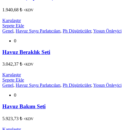
1.940,68
₺
+KDV
Karşılaştır
Sepete Ekle
Genel
,
Havuz Suyu Parlatıcıları
,
Ph Düşürücüler
,
Yosun Önleyici
0
Havuz Beraklık Seti
3.042,37
₺
+KDV
Karşılaştır
Sepete Ekle
Genel
,
Havuz Suyu Parlatıcıları
,
Ph Düşürücüler
,
Yosun Önleyici
0
Havuz Bakım Seti
5.923,73
₺
+KDV
Karşılaştır