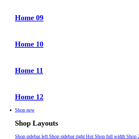
Home 09
Home 10
Home 11
Home 12
Shop new
Shop Layouts
Shop sidebar left
Shop sidebar right
Hot
Shop full width
Shop 