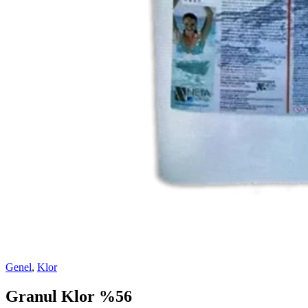
Genel
,
Klor
Granul Klor %56