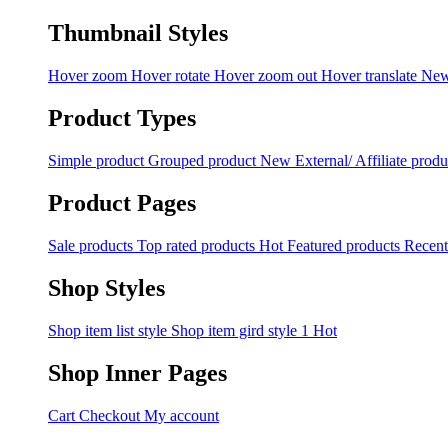
Thumbnail Styles
Hover zoom
Hover rotate
Hover zoom out
Hover translate
Ne
Product Types
Simple product
Grouped product
New
External/ Affiliate produ
Product Pages
Sale products
Top rated products
Hot
Featured products
Recent
Shop Styles
Shop item list style
Shop item gird style 1
Hot
Shop Inner Pages
Cart
Checkout
My account