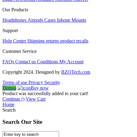
Our Products
Headphones
Airpods
Cases
Iphone
Mounts
Support
Help Center
Shipping
returns
product recalls
Customer Service
FAQs
Contact us
Conditions
My Account
Copyright 2024. Designed by
BZOTech.com
Terms of use
Privacy
Security
Demos
Buy now
Product was successfully added to your cart!
Continue (
)
View Cart
Home
Search
Search Our Site