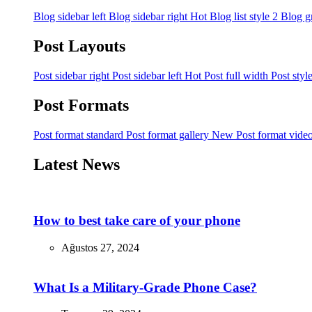
Blog sidebar left
Blog sidebar right
Hot
Blog list style 2
Blog g
Post Layouts
Post sidebar right
Post sidebar left
Hot
Post full width
Post styl
Post Formats
Post format standard
Post format gallery
New
Post format vide
Latest News
How to best take care of your phone
Ağustos 27, 2024
What Is a Military-Grade Phone Case?