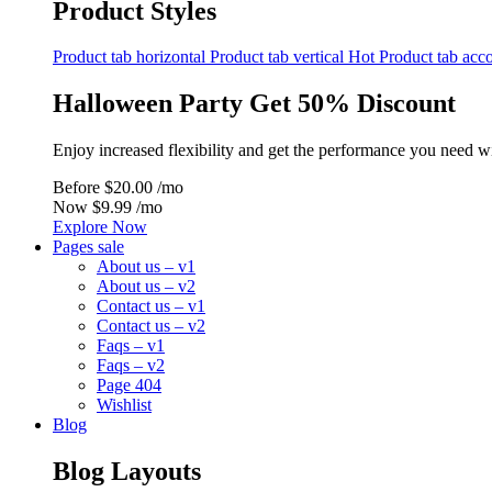
Product Styles
Product tab horizontal
Product tab vertical
Hot
Product tab acc
Halloween Party Get 50% Discount
Enjoy increased flexibility and get the performance you need w
Before
$20.00 /mo
Now
$9.99 /mo
Explore Now
Pages sale
About us – v1
About us – v2
Contact us – v1
Contact us – v2
Faqs – v1
Faqs – v2
Page 404
Wishlist
Blog
Blog Layouts