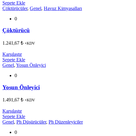
Sepete Ekle
Çöktürücüler
,
Genel
,
Havuz Kimyasalları
0
Çöktürücü
1.241,67
₺
+KDV
Karşılaştır
Sepete Ekle
Genel
,
Yosun Önleyici
0
Yosun Önleyici
1.491,67
₺
+KDV
Karşılaştır
Sepete Ekle
Genel
,
Ph Düşürücüler
,
Ph Düzenleyiciler
0