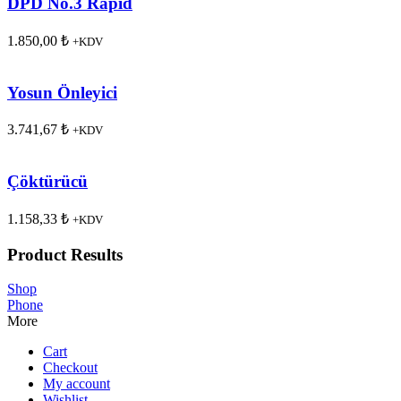
DPD No.3 Rapid
1.850,00
₺
+KDV
Yosun Önleyici
3.741,67
₺
+KDV
Çöktürücü
1.158,33
₺
+KDV
Product Results
Shop
Phone
More
Cart
Checkout
My account
Wishlist