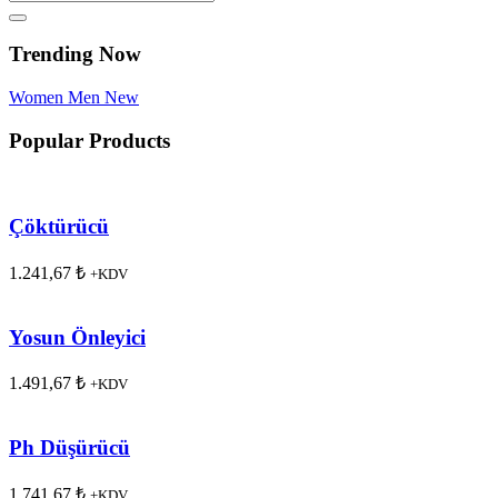
Trending Now
Women
Men
New
Popular Products
Çöktürücü
1.241,67
₺
+KDV
Yosun Önleyici
1.491,67
₺
+KDV
Ph Düşürücü
1.741,67
₺
+KDV