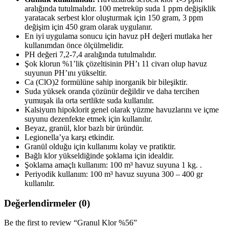
aralığında tutulmalıdır. 100 metreküp suda 1 ppm değişiklik
yaratacak serbest klor oluşturmak için 150 gram, 3 ppm
değişim için 450 gram olarak uygulanır.
En iyi uygulama sonucu için havuz pH değeri mutlaka her
kullanımdan önce ölçülmelidir.
PH değeri 7,2-7,4 aralığında tutulmalıdır.
Şok klorun %1’lik çözeltisinin PH’ı 11 civarı olup havuz
suyunun PH’ını yükseltir.
Ca (ClO)2 formülüne sahip inorganik bir bileşiktir.
Suda yüksek oranda çözünür değildir ve daha tercihen
yumuşak ila orta sertlikte suda kullanılır.
Kalsiyum hipoklorit genel olarak yüzme havuzlarını ve içme
suyunu dezenfekte etmek için kullanılır.
Beyaz, granül, klor bazlı bir üründür.
Legionella’ya karşı etkindir.
Granül olduğu için kullanımı kolay ve pratiktir.
Bağlı klor yükseldiğinde şoklama için idealdir.
Şoklama amaçlı kullanım: 100 m³ havuz suyuna 1 kg. .
Periyodik kullanım: 100 m³ havuz suyuna 300 – 400 gr
kullanılır.
Değerlendirmeler (0)
Be the first to review “Granul Klor %56”