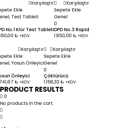
Karşılaştır
Karşılaştır
epete Ekle
Sepete Ekle
enel
,
Test Tableti
Genel
0
PD No.1 Klor Test Tableti
DPD No.3 Rapid
.850,00
₺
1.850,00
₺
+KDV
+KDV
Karşılaştır
Karşılaştır
epete Ekle
Sepete Ekle
enel
,
Yosun Önleyici
Genel
0
osun Önleyici
Çöktürücü
.741,67
₺
1.158,33
₺
+KDV
+KDV
PRODUCT RESULTS
0
No products in the cart.