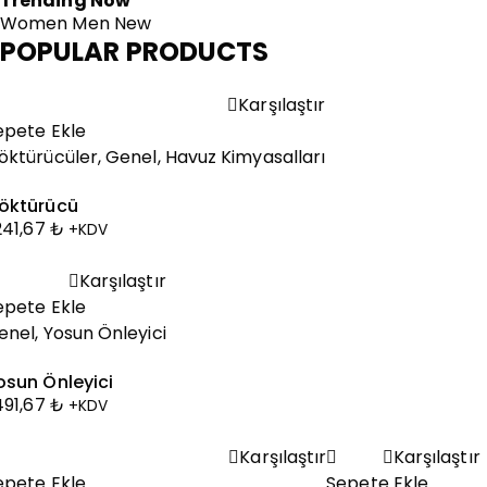
Trending Now
Women
Men
New
POPULAR PRODUCTS
Karşılaştır
epete Ekle
öktürücüler
,
Genel
,
Havuz Kimyasalları
öktürücü
.241,67
₺
+KDV
Karşılaştır
epete Ekle
enel
,
Yosun Önleyici
osun Önleyici
.491,67
₺
+KDV
Karşılaştır
Karşılaştır
epete Ekle
Sepete Ekle