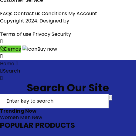
Customer Service
FAQs
Contact us
Conditions
My Account
Copyright 2024. Designed by
BZOTech.com
Terms of use
Privacy
Security
Demos
Buy now
Home
Search
Search Our Site
Trending Now
Women
Men
New
POPULAR PRODUCTS