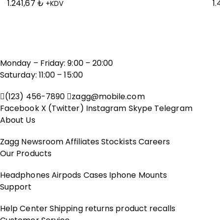
1.241,67
₺
1
+KDV
Monday – Friday: 9:00 – 20:00
Saturday: 11:00 – 15:00
(123) 456-7890
zagg@mobile.com
Facebook
X (Twitter)
Instagram
Skype
Telegram
About Us
Zagg
Newsroom
Affiliates
Stockists
Careers
Our Products
Headphones
Airpods
Cases
Iphone
Mounts
Support
Help Center
Shipping
returns
product recalls