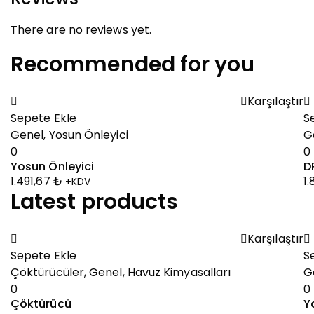
There are no reviews yet.
Recommended for you
Karşılaştır
Sepete Ekle
S
Genel
,
Yosun Önleyici
G
0
0
Yosun Önleyici
D
1.491,67
₺
1
+KDV
Latest products
Karşılaştır
Sepete Ekle
S
Çöktürücüler
,
Genel
,
Havuz Kimyasalları
G
0
0
Çöktürücü
Y