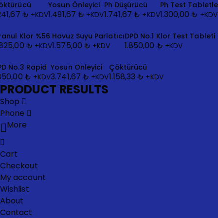
öktürücü
Yosun Önleyici
Ph Düşürücü
Ph Test Tabletle
.241,67
₺
1.491,67
₺
1.741,67
₺
1.300,00
₺
+KDV
+KDV
+KDV
+KDV
ranul Klor %56
Havuz Suyu Parlatıcı
DPD No.1 Klor Test Tableti
.825,00
₺
1.575,00
₺
1.850,00
₺
+KDV
+KDV
+KDV
PD No.3 Rapid
Yosun Önleyici
Çöktürücü
.850,00
₺
3.741,67
₺
1.158,33
₺
+KDV
+KDV
+KDV
PRODUCT RESULTS
Shop
Phone
More
Cart
Checkout
My account
Wishlist
About
Contact