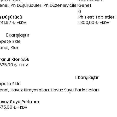
enel
,
Ph Düşürücüler
,
Ph Düzenleyiciler
Genel
0
h Düşürücü
Ph Test Tabletleri
.741,67
₺
1.300,00
₺
+KDV
+KDV
Karşılaştır
epete Ekle
enel
,
Klor
ranul Klor %56
.825,00
₺
+KDV
Karşılaştır
epete Ekle
enel
,
Havuz Kimyasalları
,
Havuz Suyu Parlatıcıları
avuz Suyu Parlatıcı
.575,00
₺
+KDV